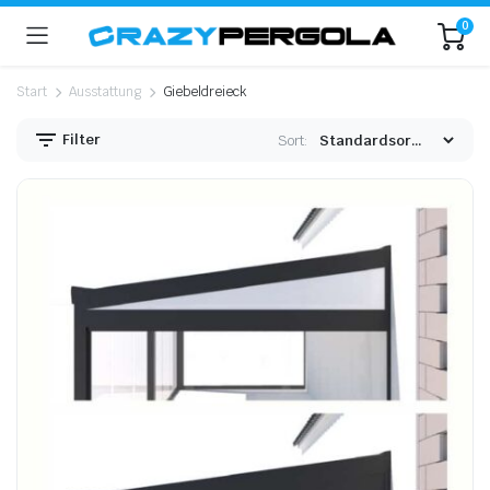
0
Start
Ausstattung
Giebeldreieck
Filter
Sort: