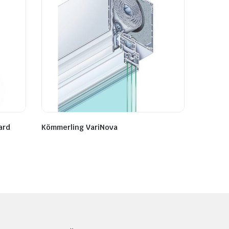
ard
Kömmerling VariNova