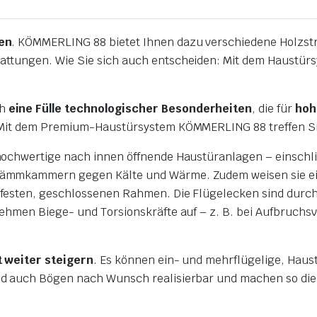
gen
. KÖMMERLING 88 bietet Ihnen dazu verschiedene Holzstr
attungen. Wie Sie sich auch entscheiden: Mit dem Haustür
ch
eine Fülle technologischer Besonderheiten
, die für
hoh
 Mit dem Premium-Haustürsystem KÖMMERLING 88 treffen Sie
hochwertige nach innen öffnende Haustüranlagen – einschli
ämmkammern gegen Kälte und Wärme. Zudem weisen sie eine
esten, geschlossenen Rahmen. Die Flügelecken sind durch v
nehmen Biege- und Torsionskräfte auf – z. B. bei Aufbruch
t weiter steigern
. Es können ein- und mehrflügelige, Haust
d auch Bögen nach Wunsch realisierbar und machen so die 