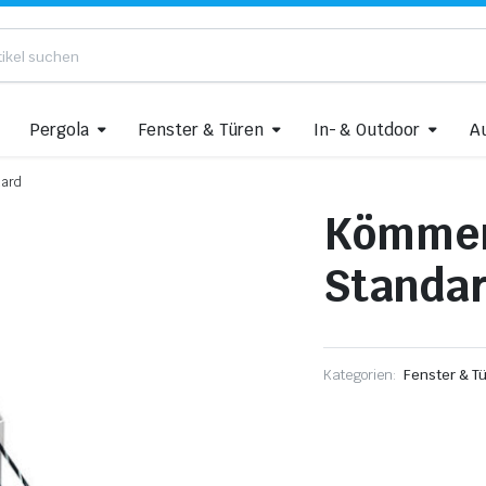
Pergola
Fenster & Türen
In- & Outdoor
A
dard
Kömmer
Standa
Kategorien:
Fenster & T