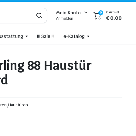
0 Artikel
Mein Konto
0
€
0,00
Anmelden
usstattung
!!! Sale !!!
e-Katalog
ling 88 Haustür
rd
üren
,
Haustüren