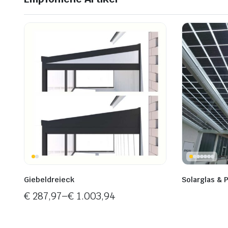
Giebeldreieck
Solarglas & 
€
287,97
–
€
1.003,94