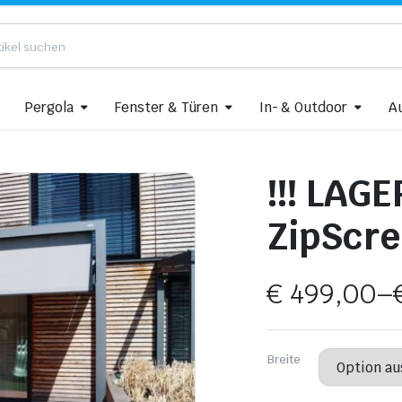
Pergola
Fenster & Türen
In- & Outdoor
A
!!! LA
ZipScree
€
499,00
–
Breite