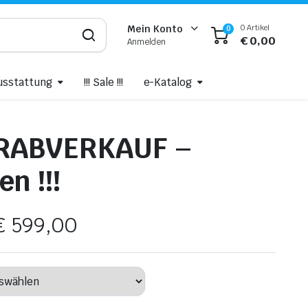
0 Artikel
Mein Konto
0
€
0,00
Anmelden
usstattung
!!! Sale !!!
e-Katalog
GERABVERKAUF –
n !!!
€
599,00